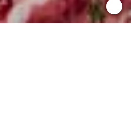
Metzgerfrische
Vielfalt
Frische- & Wursttheke
An unserer Wursttheke erwartet Sie täglich